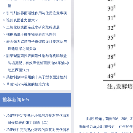
量
> 引气剂的界面活性作用与使用注意事项
> 谁的表面张力更大？
> 二氧化钛表面亲疏水研究取得进展
> 槐糖脂属于微生物源表面活性剂
> 表面张力贮箱电子束焊接设计要求及与
焊缝熔深之间关系
> 甜菜碱型两性表面活性剂与有机膦酸盐
防垢复配，有效降低桩西原油体系油-水
动态界面张力
> 药物制剂中常用的非离子型表面活性剂
> 草莓污污污视频的校准方法
推荐新闻
Info
> JMP软件定制熟化环境的湿度对光伏背板
由表1可知，菌株29#、30#
耐候层表面张力影响（二）
表面张力及pH比较接近，产生的生
> JMP软件定制熟化环境的湿度对光伏背板