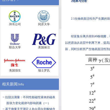
2结果与分析
2.1生物表面活性剂产生菌的
拜耳公司
同济大学
经富集分离共得到49株细菌
以把原油从岩层中剥离下来，提高原
联合大学
美国保洁
筛，同时分析所产生物表面活性剂的类型
美国强生
瑞士罗氏
相关新闻
Info
> 拉脱法测量：不同性能磁性液体的磁表
面张力变化规律与影响因素（一）
> 基于微量天平测定人血白蛋白辛酸钠含