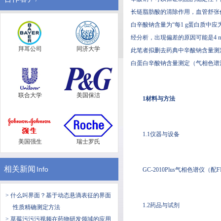
长链脂肪酸的清除作用，血管舒
白辛酸钠含量为“每1 g蛋白质中应为0.
经分析，出现偏差的原因可能是4
拜耳公司
同济大学
此笔者拟删去药典中辛酸钠含量测定方法
白蛋白辛酸钠含量测定（气相色谱法），
联合大学
美国保洁
1材料与方法
1.1仪器与设备
美国强生
瑞士罗氏
相关新闻
Info
GC-2010Plus气相色谱仪（配FI
> 什么叫界面？基于动态悬滴表征的界面
1.2药品与试剂
性质精确测定方法
> 草莓污污污视频在药物研发领域的应用