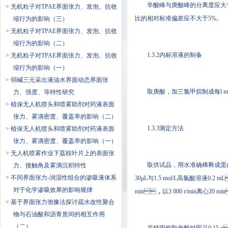
辛酸峰与庚酸峰的分离度应大于1.5
> 无机粒子对TPAE界面张力、发泡、抗收
比的相对标准偏差应不大于5%。
缩行为的影响（三）
> 无机粒子对TPAE界面张力、发泡、抗收
缩行为的影响（二）
1.3.2内标溶液的制备
> 无机粒子对TPAE界面张力、发泡、抗收
缩行为的影响（一）
> 弱碱三元采出液油水界面动态界面张
取庚酸，加三氯甲烷制成每l m
力、强度、等特性研究
> 植保无人机喷头和喷雾助剂对药液表面
张力、雾滴密度、覆盖率的影响（二）
1.3.3测定方法
> 植保无人机喷头和喷雾助剂对药液表面
张力、雾滴密度、覆盖率的影响（一）
> 无人机喷雾作业下荔枝叶片上的表面张
取供试品，用水准确稀释成蛋白
力、接触角及雾滴沉积特性
> 不同界面张力-润湿性组合的渗吸液体系
30μL与1.5 mol/L高氯酸溶液0
对于化学渗吸效果的影响规律
min，以3 000 r/min离心20
> 基于界面张力弛豫法探讨疏水改性聚合
物与石油酸和沥青质间的相互作用
（二）