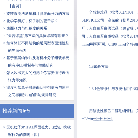
【案例】
辛酸标准品（批号6827100），纯
> 旋转液滴法测量和计算界面张力的方法
SERVICE公司；高氯酸（批号20
> 化学学得好，杯子刷的更干净？
> 表面张力与粗糙度的关系
厂；人血白蛋白供试品（10 g/瓶，批号20
> “天宫课堂”第三课的具体课程有哪些？
司；人血白蛋白质控品（批号2017042
> 如何降低不同结构的延展型表面活性剂
mmol、0.190 mmol辛
的界面张力
> 基于黑磷纳米片及有机小分子组装单元
的有序LB膜制备与性能研究
1.3试验方法
> 怎么吹出更大的泡泡？你需要懂得表面
张力等知识
> 温度和盐离子对表面活性剂溶液与原油
1.3.1色谱条件与系统适用性试
之间界面张力的影响规律研究
推荐新闻
Info
用酸改性聚乙二醇毛细管柱（20 m）
mL/min。
> 无机粒子对TPAE界面张力、发泡、抗收
缩行为的影响（四）