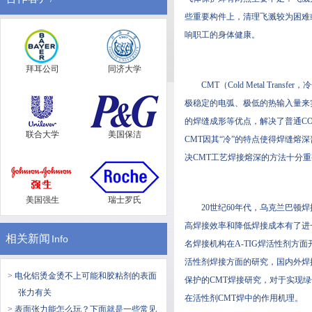
些重要构件上，清理飞溅较为困难
响职工的身体健康。
拜耳公司
同济大学
CMT（Cold Metal Tra
极稳定的电弧、极低的热输入量来
的焊缝成形等优点，解决了普通CO
联合大学
美国保洁
CMT因其“冷”的特点使得焊缝熔深
决CMT工艺焊接熔深的方法十分重要
美国强生
瑞士罗氏
20世纪60年代，乌克兰巴顿焊接研究
高焊接效率和降低焊接成本有了进一步的
相关新闻
Info
名焊接机构在A-TIG焊活性剂方面开
活性剂焊接方面的研究，国内外焊接学者
> 电化铝烫金烫不上可能和胶粘剂的表面
保护的CMT焊接研究，对于实现
张力有关
在活性剂CMT焊中的作用机理。
> 表面张力能怎么玩？下面就是一些常见