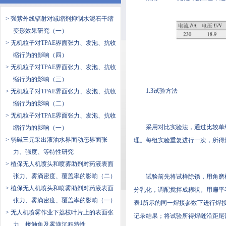
> 强紫外线辐射对减缩剂抑制水泥石干缩
变形效果研究（一）
> 无机粒子对TPAE界面张力、发泡、抗收
缩行为的影响（四）
> 无机粒子对TPAE界面张力、发泡、抗收
缩行为的影响（三）
1.3试验方法
> 无机粒子对TPAE界面张力、发泡、抗收
缩行为的影响（二）
> 无机粒子对TPAE界面张力、发泡、抗收
采用对比实验法，通过比较
缩行为的影响（一）
> 弱碱三元采出液油水界面动态界面张
理。每组实验重复进行一次，
力、强度、等特性研究
> 植保无人机喷头和喷雾助剂对药液表面
张力、雾滴密度、覆盖率的影响（二）
试验前先将试样除锈，用
> 植保无人机喷头和喷雾助剂对药液表面
分乳化，调配搅拌成糊状。
张力、雾滴密度、覆盖率的影响（一）
表1所示的同一焊接参数下进行焊接试验
> 无人机喷雾作业下荔枝叶片上的表面张
记录结果；将试验所得焊缝沿距尾部30
力、接触角及雾滴沉积特性