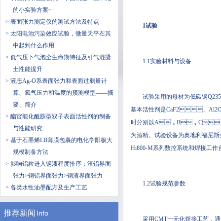
的小实验方案~
> 表面张力测定仪的测试方法及特点
1试验
> 太阳电池污染效应试验，微量天平在其
中起到什么作用
> 低气压下气泡全生命期特征及引气混凝
1.1实验材料与设备
土性能提升
> 液态Ag-O系表面张力和表面过剩量计
算、氧气压力和温度的预测模型——摘
试验采用的母材为低碳钢Q235B
要、简介
基本活性剂是CaF2、Al2O3
> 酯官能化酰胺型双子表面活性剂的制备
时分别以A，B，C
与性能研究
为酒精。试验设备为奥地利福尼斯公司
> 基于石墨烯LB薄膜包裹的电化学阳极大
Hi800-M系列数控系统和焊接工作台
规模制备方法
> 影响铝粒进入钢液程度排序：渣铝界面
张力>钢铝界面张力>钢渣界面张力
1.2试验规范参数
> 各类水性油墨配方及生产工艺
推荐新闻
Info
采用CMT一元化焊接工艺