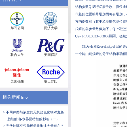
结构参数Q1表示C原子数。但仅通过
代基的位置编号增加而略有增加，与后
方的倒数和（其中乙基取代基位置数则开立
拜耳公司
同济大学
戊烷的各参量数值如下，Q1=7；Q
Q2=1-1/30.3333=0.3066
对Davis和Rosseinsky提出
一个能由链烷烃的分子结构准确预测其
联合大学
美国保洁
美国强生
瑞士罗氏
相关新闻
Info
> 不同种类与浓度的无机盐氯化物对麦胚
脂肪酶油-水界面特性的影响（一）
> 光伏玻璃空气助燃熔化泡沫大量存在？